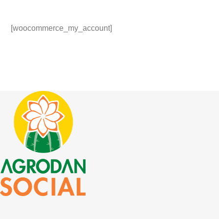
[woocommerce_my_account]